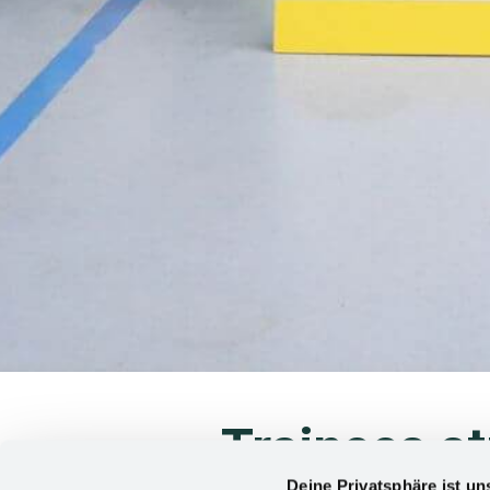
Trainees st
Deine Privatsphäre ist un