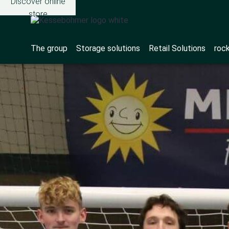
Discover online
store
The group
Storage solutions
Retail Solutions
roc