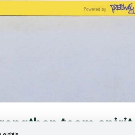
rengthen team spirit 
s wichtig