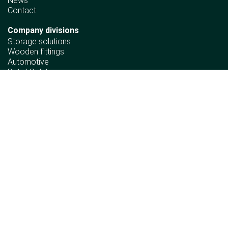
News
Contact
Company divisions
Storage solutions
Wooden fittings
Automotive
Retail Solutions
Ergonomics
Information
Sustainability policy
Declaration of Human Rights Principles
Material compliance requirements
Corporate policy
Incident info
Complaint procedure
Follow us