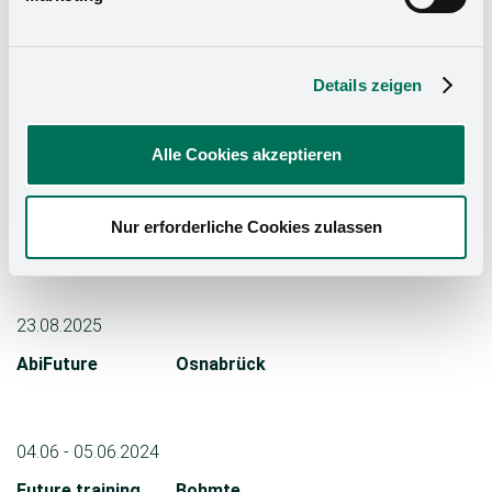
20.05. - 23.05.2025
Interzum
Cologne
Hall 8.1 | C021
Details zeigen
B020
Alle Cookies akzeptieren
27.09.- 28.09.2025
Job Fair
Osnabrück
Nur erforderliche Cookies zulassen
Osnabrück
23.08.2025
AbiFuture
Osnabrück
04.06 - 05.06.2024
Future training
Bohmte