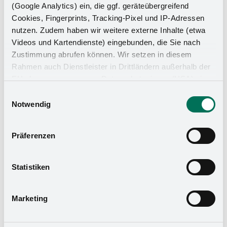
(Google Analytics) ein, die ggf. geräteübergreifend
Cookies, Fingerprints, Tracking-Pixel und IP-Adressen
nutzen. Zudem haben wir weitere externe Inhalte (etwa
Videos und Kartendienste) eingebunden, die Sie nach
Zustimmung abrufen können. Wir setzen in diesem
Rahmen auch Dienstleister in Drittländern außerhalb der
EU ohne angemessenes Datenschutzniveau (USA) ein,
was das Risiko beinhaltet, dass Behörden auf die Daten
Einwilligungsauswahl
zu Sicherheits- und Überwachungszwecken zugreifen,
Notwendig
ohne dass Sie hierüber informiert werden oder
Rechtsmittel einlegen können. Mit Ihrer Einstellung
Präferenzen
willigen Sie in die oben beschriebenen Vorgänge ein. Sie
können die Einwilligung mit Wirkung für die Zukunft
widerrufen. Mehr Informationen finden Sie in unserer
Statistiken
Datenschutzerklärung
und in unserem
Impressum
.
Marketing