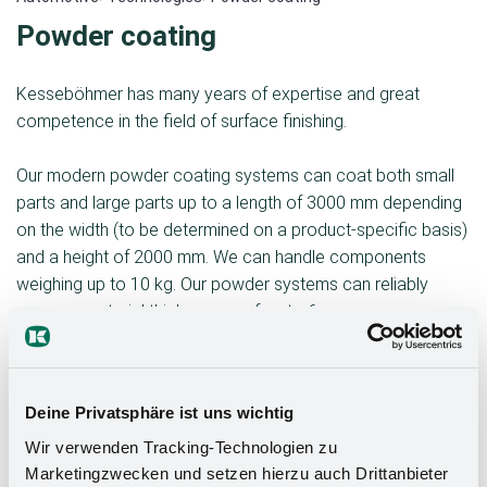
Powder coating
Kesseböhmer has many years of expertise and great
competence in the field of surface finishing.
Our modern powder coating systems can coat both small
parts and large parts up to a length of 3000 mm depending
on the width (to be determined on a product-specific basis)
and a height of 2000 mm. We can handle components
weighing up to 10 kg. Our powder systems can reliably
process material thicknesses of up to 6 mm.
Professional powder coating for trade and industry is
regarded as an absolutely environmentally friendly, highly
Deine Privatsphäre ist uns wichtig
corrosion-resistant and extremely decorative process for
metal painting and metal finishing.
Wir verwenden Tracking-Technologien zu
Marketingzwecken und setzen hierzu auch Drittanbieter