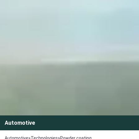
Automotive
Automotive
>
Technologies
>
Powder coating