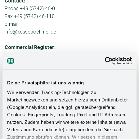
Contact:
Phone +49 (5742) 46-0
Fax +49 (5742) 46-110
E-mail:
info@kesseboehmer.de
Commercial Register:
Registrationin the
Commercial Register.
Register Court:Osnabrück
Local Court
Deine Privatsphäre ist uns wichtig
Register Number: HRA
Wir verwenden Tracking-Technologien zu
4013
Marketingzwecken und setzen hierzu auch Drittanbieter
(Google Analytics) ein, die ggf. geräteübergreifend
VAT number:
Cookies, Fingerprints, Tracking-Pixel und IP-Adressen
Sales tax identification
nutzen. Zudem haben wir weitere externe Inhalte (etwa
number pursuant to § 27a
Videos und Kartendienste) eingebunden, die Sie nach
of the German Sales Tax
Zustimmung abrufen können. Wir setzen in diesem