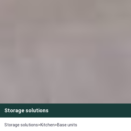
Storage solutions
Storage solutions
>
Kitchen
>
Base units