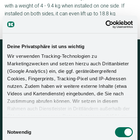
with a weight of 4 - 9.4 kg when installed on one side. If
installed on both sides, it can even lift up to 18.8 kg.
ClickFixx technology makes installation simple: the push-on
installation principle works without tools.
Deine Privatsphäre ist uns wichtig
Wir verwenden Tracking-Technologien zu
Marketingzwecken und setzen hierzu auch Drittanbieter
(Google Analytics) ein, die ggf. geräteübergreifend
Cookies, Fingerprints, Tracking-Pixel und IP-Adressen
nutzen. Zudem haben wir weitere externe Inhalte (etwa
Videos und Kartendienste) eingebunden, die Sie nach
Zustimmung abrufen können. Wir setzen in diesem
Rahmen auch Dienstleister in Drittländern außerhalb der
EU ohne angemessenes Datenschutzniveau (USA) ein,
was das Risiko beinhaltet, dass Behörden auf die Daten
Einwilligungsauswahl
zu Sicherheits- und Überwachungszwecken zugreifen,
Notwendig
ohne dass Sie hierüber informiert werden oder