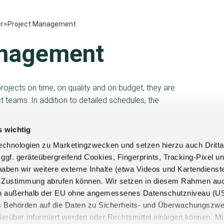
r
>
Project Management
anagement
rojects on time, on quality and on budget, they are
 teams. In addition to detailed schedules, the
e risk and change management process in order to
 necessary level of documentation.
s wichtig
chnologien zu Marketingzwecken und setzen hierzu auch Dritta
 ggf. geräteübergreifend Cookies, Fingerprints, Tracking-Pixel un
ben wir weitere externe Inhalte (etwa Videos und Kartendienst
h Zustimmung abrufen können. Wir setzen in diesem Rahmen au
dern außerhalb der EU ohne angemessenes Datenschutzniveau (U
ss Behörden auf die Daten zu Sicherheits- und Überwachungszw
ierüber informiert werden oder Rechtsmittel einlegen können. Mit