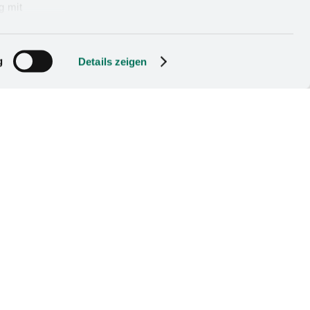
g mit
act us
g
Details zeigen
08, 49152 Bad Essen,
rmany
 5742 46-0
seboehmer.de
omotive