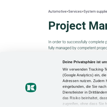
Automotive
>
Services
>
System supplie
Project M
In order to successfully complete p
fully managed by competent project
project is accompanied by a stabl
jointly achieve milestones with the
Deine Privatsphäre ist un
Wir verwenden Tracking-Te
(Google Analytics) ein, die
Adressen nutzen. Zudem ha
eingebunden, die Sie nac
Dienstleister in Drittlän
das Risiko beinhaltet, da
zugreifen, ohne dass Sie h