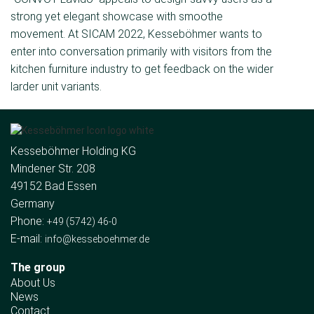
strong yet elegant showcase with smoothe
movement. At SICAM 2022, Kesseböhmer wants to
enter into conversation primarily with visitors from the
kitchen furniture industry to get feedback on the wider
larder unit variants.
Kesseböhmer Holding KG
Mindener Str. 208
49152 Bad Essen
Germany
Phone:
+49 (5742) 46-0
E-mail:
info@kesseboehmer.de
The group
About Us
News
Contact