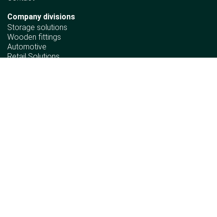
Company divisions
Storage solutions
Wooden fittings
Automotive
Retail Solutions
Ergonomics
Information
Sustainability policy
Declaration of Human Rights Principles
Material compliance requirements
Corporate policy
Incident info
Complaint procedure
Follow us