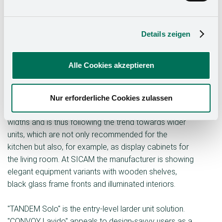
offering 100 percent overview with just a single
handle. The "CONVOY Lavido" is suitable as a front-
Details zeigen
independent storage solution for a variety of design
situations - behind sliding doors, for example. The
larder unit fitting presents its contents on floating
Alle Cookies akzeptieren
shelves in an aesthetic and emotional way. It offers
transparency and access from three sides.
Nur erforderliche Cookies zulassen
Kesseböhmer is now presenting both fittings in 750
widths and is thus following the trend towards wider
units, which are not only recommended for the
kitchen but also, for example, as display cabinets for
the living room. At SICAM the manufacturer is showing
elegant equipment variants with wooden shelves,
black glass frame fronts and illuminated interiors.
"TANDEM Solo" is the entry-level larder unit solution.
"CONVOY Lavido" appeals to design-savvy users as a