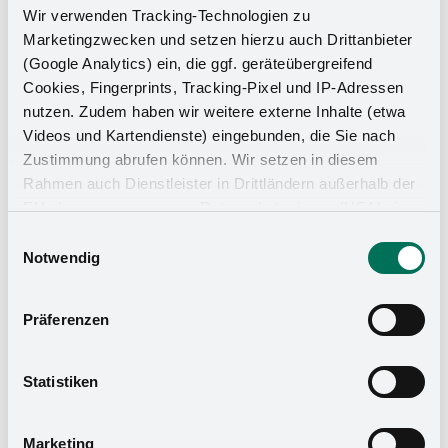
Wir verwenden Tracking-Technologien zu
Our certifiedpartner you in planning and implementing your
Marketingzwecken und setzen hierzu auch Drittanbieter
projects. Discover the Kesseböhmer range directly at our
(Google Analytics) ein, die ggf. geräteübergreifend
Cookies, Fingerprints, Tracking-Pixel und IP-Adressen
specialist retailers:
nutzen. Zudem haben wir weitere externe Inhalte (etwa
Videos und Kartendienste) eingebunden, die Sie nach
Zustimmung abrufen können. Wir setzen in diesem
Rahmen auch Dienstleister in Drittländern außerhalb der
EU ohne angemessenes Datenschutzniveau (USA) ein,
About SO TECH
About Ostermann
was das Risiko beinhaltet, dass Behörden auf die Daten
Einwilligungsauswahl
zu Sicherheits- und Überwachungszwecken zugreifen,
Notwendig
ohne dass Sie hierüber informiert werden oder
Rechtsmittel einlegen können. Mit Ihrer Einstellung
Präferenzen
willigen Sie in die oben beschriebenen Vorgänge ein. Sie
About Naber
About Häfele
können die Einwilligung mit Wirkung für die Zukunft
widerrufen. Mehr Informationen finden Sie in unserer
Statistiken
Datenschutzerklärung
und in unserem
Impressum
.
Marketing