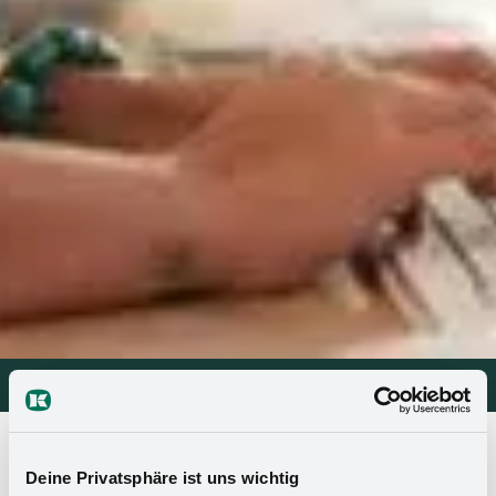
Storage solutions
Storage solutions
>
Contact
>
partner
How to find our products
Deine Privatsphäre ist uns wichtig