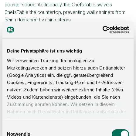
counter space. Additionally, the ChefsTable swivels
ChefsTable the countertop, preventing wall cabinets from
being damaged by rising steam.
The ChefsTable kitchen organization to a new level.
Equipped with a sophisticated parallel swivel mechanism,
this table allows heavy appliances to be swiveled out
Deine Privatsphäre ist uns wichtig
smoothly and safely. Whether for the Thermomix or food
Wir verwenden Tracking-Technologien zu
processors—the swivel fitting is payload for all kitchen
Marketingzwecken und setzen hierzu auch Drittanbieter
appliances payload up to 16 kg.
(Google Analytics) ein, die ggf. geräteübergreifend
Cookies, Fingerprints, Tracking-Pixel und IP-Adressen
nutzen. Zudem haben wir weitere externe Inhalte (etwa
Videos und Kartendienste) eingebunden, die Sie nach
Zustimmung abrufen können. Wir setzen in diesem
Rahmen auch Dienstleister in Drittländern außerhalb der
EU ohne angemessenes Datenschutzniveau (USA) ein,
was das Risiko beinhaltet, dass Behörden auf die Daten
Einwilligungsauswahl
zu Sicherheits- und Überwachungszwecken zugreifen,
Notwendig