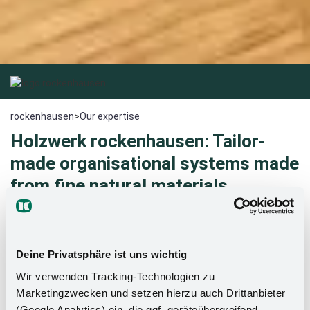
rockenhausen
>
Our expertise
Holzwerk rockenhausen: Tailor-
made organisational systems made
from fine natural materials
For over four decades, Holzwerk rockenhausen has stood
for high-quality, effortlessly integrated furniture elements
Deine Privatsphäre ist uns wichtig
made from fine natural materials. With a flair for trends,
innovative technology and craftsmanship, the manufactory
Wir verwenden Tracking-Technologien zu
produces bespoke design solutions that set the tone.
Marketingzwecken und setzen hierzu auch Drittanbieter
(Google Analytics) ein, die ggf. geräteübergreifend