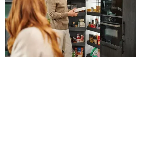
Basın Bültenleri
TurnMotion III
LiniQ