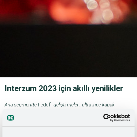
Interzum 2023 için akıllı yenilikler
Ana segmentte
hedefli
geliştirmeler
,
ultra ince kapak
donanımı
,
gardırop için organizasyon programı,
çekmece için düzenleme sistemleri, daha fazla renk
çeşitliliği
– bunlar
,
Kesseböhmer'in
interzum 2023'te
sunacağı
birçok
yeni geliştirmeden
sadece bir
kısmı
.
Bu