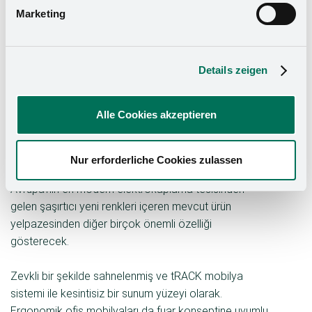
Marketing
ürünlerin sektörü ikna edeceğini belgeliyoruz."
Akıllı çözümler - Temel yetkinliğin güçlendirilmesi
ve daha fazla yaşam ortamına dönüştürülmesi.
Details zeigen
Ancak Kesseböhmer'in 2023 sunumunun odak noktası
bir kez daha sahibi tarafından yönetilen şirketin yeni ve
Alle Cookies akzeptieren
daha ileri gelişmeleri olacak: Kesseböhmer, ultra ince
FREEslim kapak armatürüne ek olarak, şık CONERO
gardırop düzenleyicisini, K-Line armatür ailesini, LiniQ
Nur erforderliche Cookies zulassen
çekmece sistemini, TurnMotion çekmece rafını ve
Avrupa'nın en modern elektrokaplama tesisinden
gelen şaşırtıcı yeni renkleri içeren mevcut ürün
yelpazesinden diğer birçok önemli özelliği
gösterecek.
Zevkli bir şekilde sahnelenmiş ve tRACK mobilya
sistemi ile kesintisiz bir sunum yüzeyi olarak.
Ergonomik ofis mobilyaları da fuar konseptine uyumlu