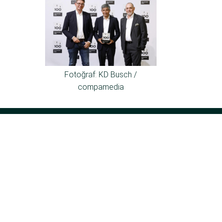
Fotoğraf: KD Busch /
compamedia
Kesseböhmer Holding KG Mindener Str. 208 49152
Bad Essen Almanya
Tel:
+49 (5742) 46-0
E-posta:
de