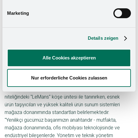
Almanya'daki en yenilikçi 100 orta ölçekli şirketten
biridir. Şirket özellikle "Üst yönetim tarafından
Marketing
inovasyonun teşvik edilmesi" kategorisinde ikna
ediciydi. Ailesinden üçüncü kuşak olarak şirketi
yöneten Oliver Kesseböhmer'in liderliğinde Grup,
Details zeigen
sürekli yenilikçiliğe ve uluslararası genişlemeye
odaklanıyor.
Alle Cookies akzeptieren
Mutfak ve mobilya teknolojisinin yanı sıra mağaza
donanımı ve endüstriyel uygulamalardaki gelişmeleri
kapsayan 300'den fazla patenti ile Kesseböhmer
Nur erforderliche Cookies zulassen
Grubu, çok çeşitli sektörler için inovasyonun itici
gücüdür. Özellikle mutfak sektöründe devrim
niteliğindeki "LeMans" köşe ünitesi ile tanınırken, esnek
ürün taşıyıcıları ve yüksek kaliteli ürün sunum sistemleri
mağaza donanımında standartları belirlemektedir.
"Yenilikçi gücümüz başarımızın anahtarıdır - mutfakta,
mağaza donanımında, ofis mobilyası teknolojisinde ve
endüstriyel bileşenlerde. Yönetim ve teknik yönetim