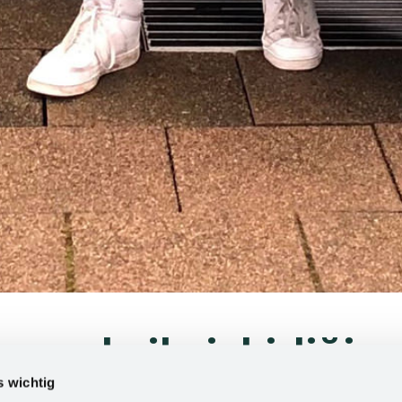
ppeln ile işbirliği -
s wichtig