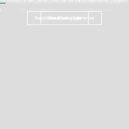
Her oda için pratik, yenilikçi ve yüksek kaliteli depolama çözümleri
i
Mağaza Donanımı
rockenhausen
Depolama alanı çözümlerine