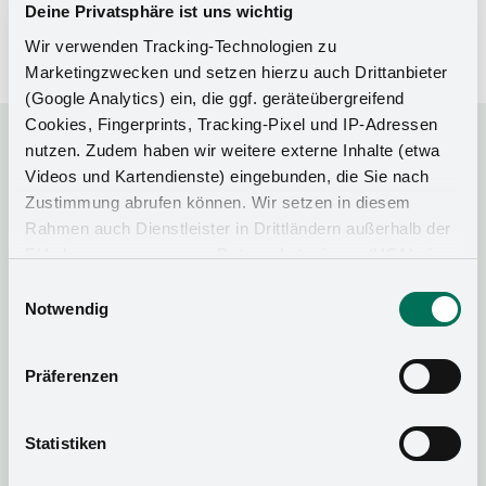
Deine Privatsphäre ist uns wichtig
ölçüsüne bağlı olarak tek ya da çift taraflı olarak kullanılabilir.
Çerçeve genişliği 45 mm ve üzeri ahşap veya alüminyum
Wir verwenden Tracking-Technologien zu
çerçeveli kapaklar için uygundur.
Marketingzwecken und setzen hierzu auch Drittanbieter
(Google Analytics) ein, die ggf. geräteübergreifend
Cookies, Fingerprints, Tracking-Pixel und IP-Adressen
nutzen. Zudem haben wir weitere externe Inhalte (etwa
Daha fazla bilgi mi? Elimizde var.
Videos und Kartendienste) eingebunden, die Sie nach
Zustimmung abrufen können. Wir setzen in diesem
Rahmen auch Dienstleister in Drittländern außerhalb der
EU ohne angemessenes Datenschutzniveau (USA) ein,
was das Risiko beinhaltet, dass Behörden auf die Daten
Einwilligungsauswahl
Katalog
zu Sicherheits- und Überwachungszwecken zugreifen,
Notwendig
ohne dass Sie hierüber informiert werden oder
Rechtsmittel einlegen können. Mit Ihrer Einstellung
Präferenzen
Destek Portalı
willigen Sie in die oben beschriebenen Vorgänge ein. Sie
können die Einwilligung mit Wirkung für die Zukunft
widerrufen. Mehr Informationen finden Sie in unserer
Statistiken
Uygulama
Datenschutzerklärung
und in unserem
Impressum
.