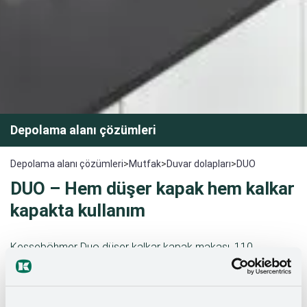
Depolama alanı çözümleri
Depolama alanı çözümleri
>
Mutfak
>
Duvar dolapları
>
DUO
DUO – Hem düşer kapak hem kalkar
kapakta kullanım
Kesseböhmer Duo düşer kalkar kapak makası, 110
derecelik bir açılma açısına sahiptir. Standart ya da entegre
yavaşlatıcılı menteşe ile birlikte uygulanabilir. ClickFixx hızlı
montaj sistemi ile kolayca kurulum yapılabilmektedir. Kapak