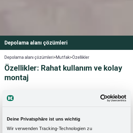
Depolama alanı çözümleri
Depolama alanı çözümleri
>
Mutfak
>
Özellikler
Özellikler: Rahat kullanım ve kolay
montaj
Kesseböhmer'in cığır açan ürün yenilikleri, ihtiyaçlara yönelik
bütün kolay ve akılcıl özelliklerle en pratik çözümleri sunuyor.
Kesseböhmer , ClickFixx, eTouch/eTouch+, bas-aç,
SoftSTOPP/pro/plus, Synchromatik ve 3D ayarlama gibi pek
Deine Privatsphäre ist uns wichtig
çok seçenek sunuyor. Tüm bu çözümler sayesinde günlük
Wir verwenden Tracking-Technologien zu
yaşama en üst düzeyde konfor sağlıyor.