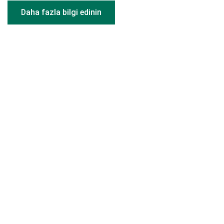
Daha fazla bilgi edinin
Duvar dolapları
FREElift ailesi ve iMove, Twister, Duo ve Maxi montaj
sistemleri ile Kesseböhmer ürünleri duvar ünitelerinin