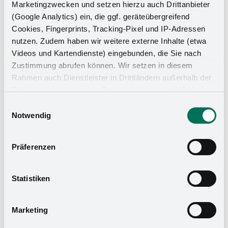
Marketingzwecken und setzen hierzu auch Drittanbieter
(Google Analytics) ein, die ggf. geräteübergreifend
Cookies, Fingerprints, Tracking-Pixel und IP-Adressen
nutzen. Zudem haben wir weitere externe Inhalte (etwa
Videos und Kartendienste) eingebunden, die Sie nach
Zustimmung abrufen können. Wir setzen in diesem
Rahmen auch Dienstleister in Drittländern außerhalb der
EU ohne angemessenes Datenschutzniveau (USA) ein,
was das Risiko beinhaltet, dass Behörden auf die Daten
Einwilligungsauswahl
zu Sicherheits- und Überwachungszwecken zugreifen,
Notwendig
ohne dass Sie hierüber informiert werden oder
Rechtsmittel einlegen können. Mit Ihrer Einstellung
Präferenzen
willigen Sie in die oben beschriebenen Vorgänge ein. Sie
können die Einwilligung mit Wirkung für die Zukunft
ClickFixx
widerrufen. Mehr Informationen finden Sie in unserer
Statistiken
Datenschutzerklärung
und in unserem
Impressum
.
ClickFixx hızlı montaj sistemi, kurulum süresini kısaltır
ve aynı zamanda aletsiz ve yüksek kalitede bir montaj
Marketing
standardı sağlar.