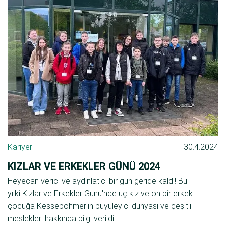
Kariyer
30.4.2024
KIZLAR VE ERKEKLER GÜNÜ 2024
Heyecan verici ve aydınlatıcı bir gün geride kaldı! Bu
yılki Kızlar ve Erkekler Günü'nde üç kız ve on bir erkek
çocuğa Kesseböhmer'in büyüleyici dünyası ve çeşitli
meslekleri hakkında bilgi verildi.