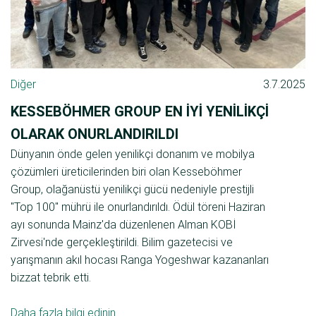
Diğer
3.7.2025
KESSEBÖHMER GROUP EN IYI YENILIKÇI
OLARAK ONURLANDIRILDI
Dünyanın önde gelen yenilikçi donanım ve mobilya
çözümleri üreticilerinden biri olan Kesseböhmer
Group, olağanüstü yenilikçi gücü nedeniyle prestijli
"Top 100" mührü ile onurlandırıldı. Ödül töreni Haziran
ayı sonunda Mainz'da düzenlenen Alman KOBİ
Zirvesi'nde gerçekleştirildi. Bilim gazetecisi ve
yarışmanın akıl hocası Ranga Yogeshwar kazananları
bizzat tebrik etti.
Daha fazla bilgi edinin