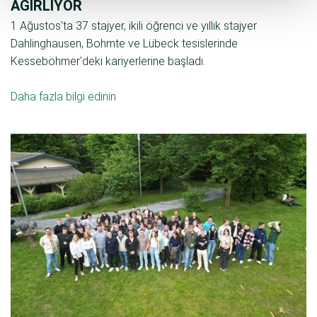
AĞIRLIYOR
1 Ağustos'ta 37 stajyer, ikili öğrenci ve yıllık stajyer
Dahlinghausen, Bohmte ve Lübeck tesislerinde
Kesseböhmer'deki kariyerlerine başladı.
Daha fazla bilgi edinin