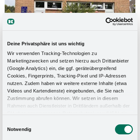
Deine Privatsphäre ist uns wichtig
Wir verwenden Tracking-Technologien zu
Marketingzwecken und setzen hierzu auch Drittanbieter
(Google Analytics) ein, die ggf. geräteübergreifend
Eğitim
25.9.2024
Cookies, Fingerprints, Tracking-Pixel und IP-Adressen
YENI KOLTUKLAR
nutzen. Zudem haben wir weitere externe Inhalte (etwa
Videos und Kartendienste) eingebunden, die Sie nach
Hunteburg'daki Wilhelm-Busch-Schule'nin öğrencileri
Zustimmung abrufen können. Wir setzen in diesem
artık oyun alanları için dört yeni bank bekliyor. Mevcut
Rahmen auch Dienstleister in Drittländern außerhalb der
okul işbirliğinin bir parçası olarak, aile şirketi
EU ohne angemessenes Datenschutzniveau (USA) ein,
Hunteburg'daki okula kendi üretiminden birkaç metal
was das Risiko beinhaltet, dass Behörden auf die Daten
Einwilligungsauswahl
bank bağışladı.
zu Sicherheits- und Überwachungszwecken zugreifen,
Notwendig
ohne dass Sie hierüber informiert werden oder
Daha fazla bilgi edinin