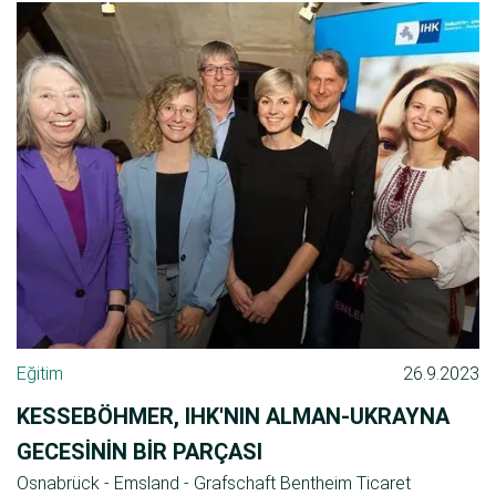
Eğitim
26.9.2023
KESSEBÖHMER, IHK'NIN ALMAN-UKRAYNA
GECESININ BIR PARÇASI
Osnabrück - Emsland - Grafschaft Bentheim Ticaret