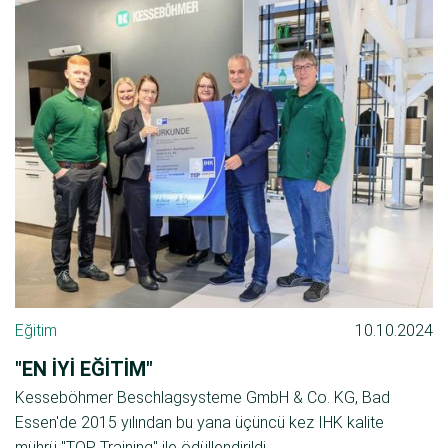
Eğitim
10.10.2024
"EN İYİ EĞİTİM"
Kesseböhmer Beschlagsysteme GmbH & Co. KG, Bad
Essen'de 2015 yılından bu yana üçüncü kez IHK kalite
mührü "TOP Training" ile ödüllendirildi.