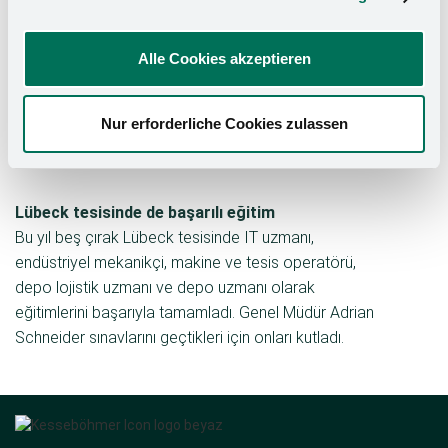
iPad'e kadar küçük ve büyük hediyelerle ödüllendirildi.
"Tüm çıraklarımızı sınavlarını geçtikleri için tebrik ediyor
Alle Cookies akzeptieren
ve gelecekleri için en iyisini diliyoruz," diyor eğitim
müdürü Lena Thys ve ekliyor: "Çıraklarımızın çoğunun
mesleki kariyerlerine bizimle devam etmeleri ve başarı
Nur erforderliche Cookies zulassen
hikayemizin bir parçası olmaya devam etmeleri es
özellikle es ."
Lübeck tesisinde de başarılı eğitim
Bu yıl beş çırak Lübeck tesisinde IT uzmanı,
endüstriyel mekanikçi, makine ve tesis operatörü,
depo lojistik uzmanı ve depo uzmanı olarak
eğitimlerini başarıyla tamamladı. Genel Müdür Adrian
Schneider sınavlarını geçtikleri için onları kutladı.