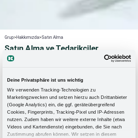
Grup
>
Hakkımızda
>
Satın Alma
Satın Alma ve Tedarikçiler
Güçlü bir iş ortağı
olarak Kesseböhmer'e gösterdiğiniz ilgi
için teşekkür ederiz
.
Modern yönetimli bir şirketiz ve
Deine Privatsphäre ist uns wichtig
müşterilerimize yeni fikirler ve teknik açıdan sofistike
ürünlerle ilham vermek istiyoruz.
Wir verwenden Tracking-Technologien zu
Marketingzwecken und setzen hierzu auch Drittanbieter
(Google Analytics) ein, die ggf. geräteübergreifend
Müşterilerimizin yenilikçi ürün ve mümkün olan en iyi
Cookies, Fingerprints, Tracking-Pixel und IP-Adressen
hizmet gereksinimlerini karşılamak için nitelikli ve
nutzen. Zudem haben wir weitere externe Inhalte (etwa
verimli tedarikçilerle birlikte çalışıyoruz.
Videos und Kartendienste) eingebunden, die Sie nach
Tedarikçilerimizden sürekli olarak yüksek düzeyde
Zustimmung abrufen können. Wir setzen in diesem