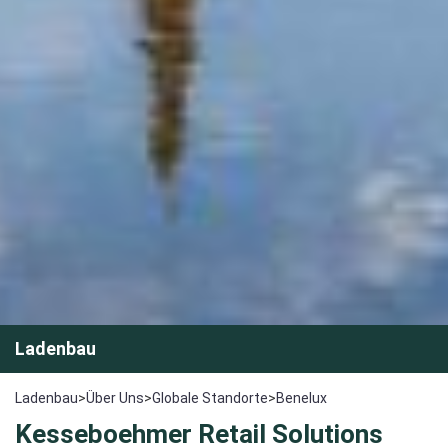
Ladenbau
Ladenbau
>
Über Uns
>
Globale Standorte
>
Benelux
Kesseboehmer Retail Solutions