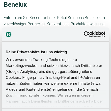
Benelux
Entdecken Sie Kesseboehmer Retail Solutions Benelux - Ihr
zuverlässiger Partner für Konzept- und Produktentwicklung
im Bereich Ladenbau und Ladeneinrichtung. Mit unserer
langjährigen Erfahrung und Expertise sind wir Ihre ersten
Ansprechpartner, wenn es darum geht, Ihr Geschäft im
Bereich Shopdesign auf das nächste Level zu bringen.
Deine Privatsphäre ist uns wichtig
Unsere hochqualitativen Lösungen, von maßgeschneiderten
Wir verwenden Tracking-Technologien zu
Regalen über Einzelhandels-Displays bis hin zu POS-
Marketingzwecken und setzen hierzu auch Drittanbieter
Systemen, werden Ihren Kunden ein unvergessliches
(Google Analytics) ein, die ggf. geräteübergreifend
Einkaufserlebnis bieten. Verlassen Sie sich auf unsere
Cookies, Fingerprints, Tracking-Pixel und IP-Adressen
Experten für Ladenbau in den Niederlanden, in Belgien und in
nutzen. Zudem haben wir weitere externe Inhalte (etwa
Luxembourg, die Ihnen mit kreativen Lösungen und
Videos und Kartendienste) eingebunden, die Sie nach
professioneller Beratung zur Seite stehen, um Ihr Geschäft
Zustimmung abrufen können. Wir setzen in diesem
erfolgreich zu gestalten und zu optimieren.
Rahmen auch Dienstleister in Drittländern außerhalb der
EU ohne angemessenes Datenschutzniveau (USA) ein,