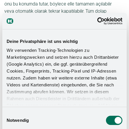
önü bu konumda tutar, böylece elle tamamen açılabilir
veya otomatik olarak tekrar kapatılabilir. Tüm dolap
genişlikleri için uygun olan eTouch+ sonradan da
takılabilir. Ve şimdi yeni: kablosuz anahtar ve eklenti
muhafazası toplam dört renkte mevcuttur ve tüm
standart dolap renkleriyle mükemmel uyum sağlar.
Deine Privatsphäre ist uns wichtig
Wir verwenden Tracking-Technologien zu
eTouch+ için ...
Marketingzwecken und setzen hierzu auch Drittanbieter
(Google Analytics) ein, die ggf. geräteübergreifend
Cookies, Fingerprints, Tracking-Pixel und IP-Adressen
nutzen. Zudem haben wir weitere externe Inhalte (etwa
Videos und Kartendienste) eingebunden, die Sie nach
Zustimmung abrufen können. Wir setzen in diesem
Rahmen auch Dienstleister in Drittländern außerhalb der
EU ohne angemessenes Datenschutzniveau (USA) ein,
was das Risiko beinhaltet, dass Behörden auf die Daten
Einwilligungsauswahl
zu Sicherheits- und Überwachungszwecken zugreifen,
Notwendig
ohne dass Sie hierüber informiert werden oder