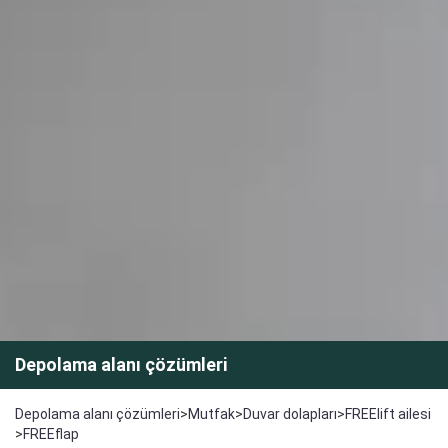
Depolama alanı çözümleri
Depolama alanı çözümleri
>
Mutfak
>
Duvar dolapları
>
FREElift ailesi
>
FREEflap