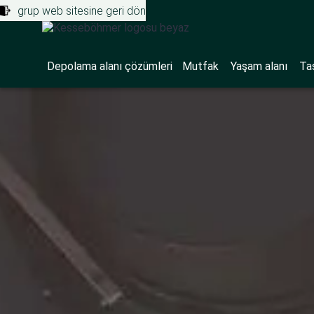
grup web sitesine geri dön
Depolama alanı çözümleri
Mutfak
Yaşam alanı
Ta