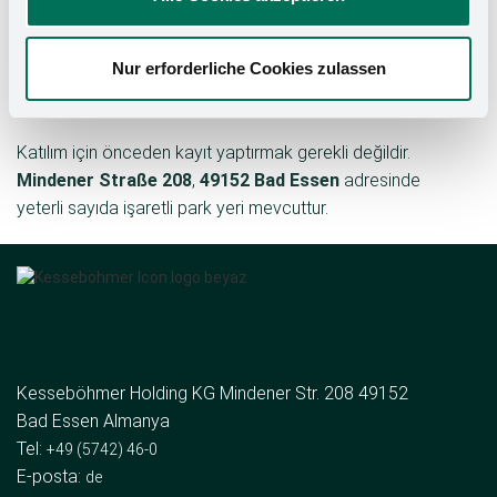
başvuru ipuçlarını dört gözle bekleyebilirler. Eğitim
akşamına yarışmalar, şirket turları ve çok çeşitli
Nur erforderliche Cookies zulassen
ikramların yer aldığı cazip bir destek programı eşlik
edecek.
Katılım için önceden kayıt yaptırmak gerekli değildir.
Mindener Straße 208
,
49152 Bad Essen
adresinde
yeterli sayıda işaretli park yeri mevcuttur.
Kesseböhmer Holding KG Mindener Str. 208 49152
Bad Essen Almanya
Tel:
+49 (5742) 46-0
E-posta:
de