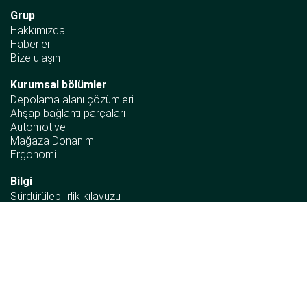
Grup
Hakkımızda
Haberler
Bize ulaşın
Kurumsal bölümler
Depolama alanı çözümleri
Ahşap bağlantı parçaları
Automotive
Mağaza Donanımı
Ergonomi
Bilgi
Sürdürülebilirlik kılavuzu
İnsan hakları beyannamesi
Önemli uyumluluk gereklilikleri
Kurumsal politika
Olay bilgisi
Şikâyet prosedürü
Bizi takip edin