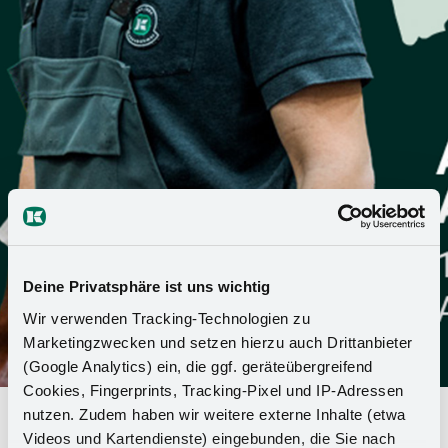
Deine Privatsphäre ist uns wichtig
Wir verwenden Tracking-Technologien zu
Marketingzwecken und setzen hierzu auch Drittanbieter
(Google Analytics) ein, die ggf. geräteübergreifend
Cookies, Fingerprints, Tracking-Pixel und IP-Adressen
nutzen. Zudem haben wir weitere externe Inhalte (etwa
Bad Essen'de 13 Kasım'da eğitim
Videos und Kartendienste) eingebunden, die Sie nach