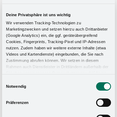
Deine Privatsphäre ist uns wichtig
Wir verwenden Tracking-Technologien zu
Marketingzwecken und setzen hierzu auch Drittanbieter
(Google Analytics) ein, die ggf. geräteübergreifend
Hassas makara sistemleri ile delme
Cookies, Fingerprints, Tracking-Pixel und IP-Adressen
Delme işlemleri için, 0,8 mm ila 6 mm kalınlığındaki
nutzen. Zudem haben wir weitere externe Inhalte (etwa
bobin malzemelerini işleyebildiğimiz frenli makara
Videos und Kartendienste) eingebunden, die Sie nach
sistemleri kullanıyoruz. Maksimum bobin genişliği
Zustimmung abrufen können. Wir setzen in diesem
1.000 mm'dir. 2.500 x 4.500 mm boyutuna kadar
Rahmen auch Dienstleister in Drittländern außerhalb der
aletler Es .
EU ohne angemessenes Datenschutzniveau (USA) ein,
was das Risiko beinhaltet, dass Behörden auf die Daten
Einwilligungsauswahl
zu Sicherheits- und Überwachungszwecken zugreifen,
Notwendig
ohne dass Sie hierüber informiert werden oder
Rechtsmittel einlegen können. Mit Ihrer Einstellung
Präferenzen
willigen Sie in die oben beschriebenen Vorgänge ein. Sie
können die Einwilligung mit Wirkung für die Zukunft
widerrufen. Mehr Informationen finden Sie in unserer