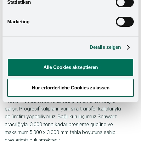
Statistiken
Datenschutzerklärung
und in unserem
Impressum
.
Marketing
Details zeigen
Alle Cookies akzeptieren
Nur erforderliche Cookies zulassen
Her uygulama için güçlü presler
Presler 100 ila 1.000 tonluk bir presleme kuvvetiyle
çalışır. Progresif kalıpların yanı sıra transfer kalıplarıyla
da üretim yapabiliyoruz. Bağlı kuruluşumuz Schwarz
aracılığıyla, 3.000 tona kadar presleme gücüne ve
maksimum 5.000 x 3.000 mm tabla boyutuna sahip
preslerimiz bulunmaktadır.