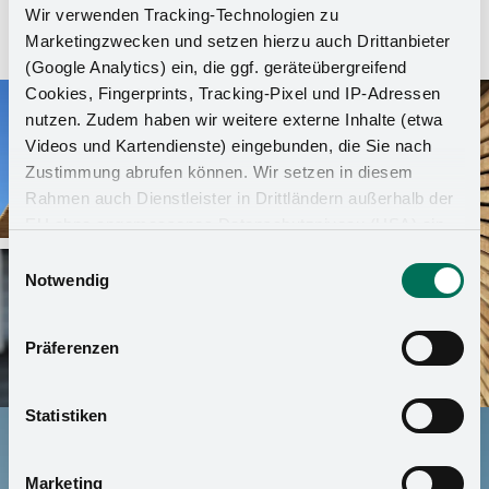
Einkaufsbedürfnisse in Form von Nahversorgerläden erfüllt.
Wir verwenden Tracking-Technologien zu
Marketingzwecken und setzen hierzu auch Drittanbieter
(Google Analytics) ein, die ggf. geräteübergreifend
Cookies, Fingerprints, Tracking-Pixel und IP-Adressen
nutzen. Zudem haben wir weitere externe Inhalte (etwa
Videos und Kartendienste) eingebunden, die Sie nach
Zustimmung abrufen können. Wir setzen in diesem
Rahmen auch Dienstleister in Drittländern außerhalb der
EU ohne angemessenes Datenschutzniveau (USA) ein,
was das Risiko beinhaltet, dass Behörden auf die Daten
Einwilligungsauswahl
zu Sicherheits- und Überwachungszwecken zugreifen,
Notwendig
ohne dass Sie hierüber informiert werden oder
Rechtsmittel einlegen können. Mit Ihrer Einstellung
Präferenzen
willigen Sie in die oben beschriebenen Vorgänge ein. Sie
können die Einwilligung mit Wirkung für die Zukunft
widerrufen. Mehr Informationen finden Sie in unserer
Statistiken
Datenschutzerklärung
und in unserem
Impressum
.
Marketing