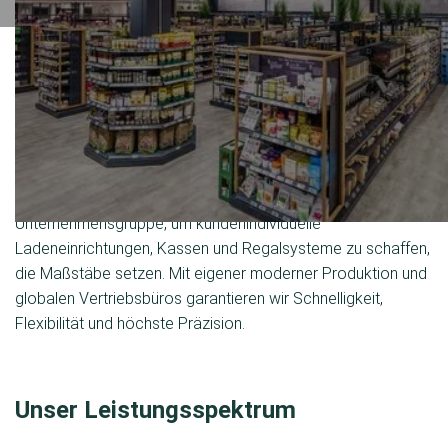
Systemladen­bau – 100 % Made in
Germany
Seit 1954 verwandelt die Kesseböhmer Ladenbau GmbH &
Co. KG Verkaufsflächen in echte Einkaufserlebnisse. Wir
bündeln die gesamte Expertise unserer
Unternehmensgruppe, um kundenindividuelle
Ladeneinrichtungen, Kassen und Regalsysteme zu schaffen,
die Maßstäbe setzen. Mit eigener moderner Produktion und
globalen Vertriebsbüros garantieren wir Schnelligkeit,
Flexibilität und höchste Präzision.
Unser Leistungsspektrum