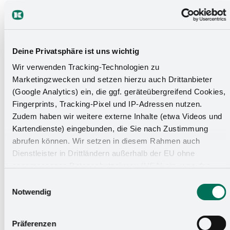
entstanden. Besonders stolz sind wir auf die
Süßwarenabteilung, die als echtes Highlight die Blicke
auf sich zieht.
Deine Privatsphäre ist uns wichtig
Zum Projektbericht
Wir verwenden Tracking-Technologien zu
Marketingzwecken und setzen hierzu auch Drittanbieter
(Google Analytics) ein, die ggf. geräteübergreifend Cookies,
Fingerprints, Tracking-Pixel und IP-Adressen nutzen.
Zudem haben wir weitere externe Inhalte (etwa Videos und
Kartendienste) eingebunden, die Sie nach Zustimmung
abrufen können. Wir setzen in diesem Rahmen auch
Dienstleister in Drittländern außerhalb der EU ohne
angemessenes Datenschutzniveau (USA) ein, was das
Risiko beinhaltet, dass Behörden auf die Daten zu
Einwilligungsauswahl
Sicherheits- und Überwachungszwecken zugreifen, ohne
Notwendig
dass Sie hierüber informiert werden oder Rechtsmittel
einlegen können. Mit Ihrer Einstellung willigen Sie in die
Präferenzen
oben beschriebenen Vorgänge ein. Sie können die