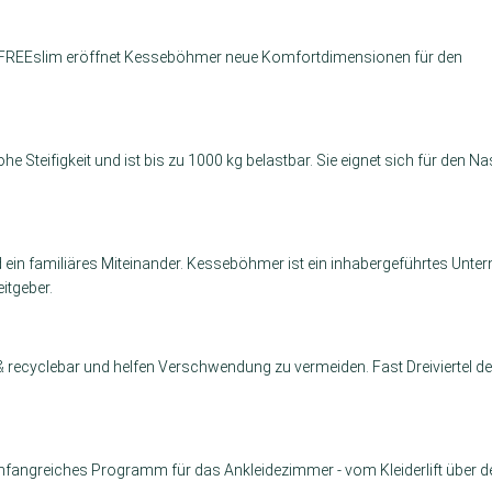
 FREEslim eröffnet Kesseböhmer neue Komfortdimensionen für den
e Steifigkeit und ist bis zu 1000 kg belastbar. Sie eignet sich für den N
nd ein familiäres Miteinander. Kesseböhmer ist ein inhabergeführtes Unt
itgeber.
 recyclebar und helfen Verschwendung zu vermeiden. Fast Dreiviertel d
angreiches Programm für das Ankleidezimmer - vom Kleiderlift über de