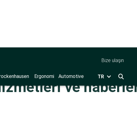
Bize ulaşın
rockenhausen
Ergonomi
Automotive
TR

hizmetleri ve haberle