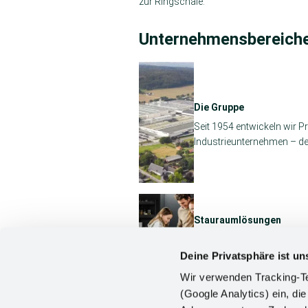
zur Ringschale.
Unternehmensbereich
Die Gruppe
Seit 1954 entwickeln wir 
Industrieunternehmen – de
Stauraumlösungen
Stauraum für Ihr Zuhause
mehr von Kesseböhmer.
Deine Privatsphäre ist un
Wir verwenden Tracking-Te
(Google Analytics) ein, die