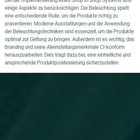
Bei der Implementierung eines Shop in-Shop Systems sind
einige Aspekte zu berücksichtigen. Die Beleuchtung spielt
eine entscheidende Rolle, um die Produkte richtig zu
präsentieren. Moderne Ausstattungen und die Anwendung
der Beleuchtungstechniken sind essenziell, um die Produkte
optimal zur Geltung zu bringen. Außerdem ist es wichtig, das
Branding und seine Alleinstellungsmerkmale CI-konform
herauszuarbeiten. Dies trägt dazu bei, eine einheitliche und
ansprechende Produktpositionierung sicherzustellen.