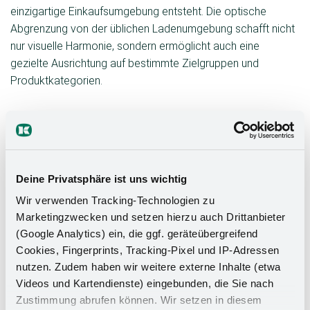
einzigartige Einkaufsumgebung entsteht. Die optische
Abgrenzung von der üblichen Ladenumgebung schafft nicht
nur visuelle Harmonie, sondern ermöglicht auch eine
gezielte Ausrichtung auf bestimmte Zielgruppen und
Produktkategorien.
Shop in-Shop und seine Bedeutung
Diese speziellen Abteilungen, auch als Shop in-Shop-
Deine Privatsphäre ist uns wichtig
Systeme bekannt, sind zu einem festen Bestandteil von
Warenhäusern, Einkaufszentren und Supermärkten
Wir verwenden Tracking-Technologien zu
geworden. Hierbei geht es nicht nur um die räumliche
Marketingzwecken und setzen hierzu auch Drittanbieter
Trennung, sondern vor allem um die kreative Inszenierung
(Google Analytics) ein, die ggf. geräteübergreifend
von Sortimentsbereichen, bestimmten Herstellern oder
Cookies, Fingerprints, Tracking-Pixel und IP-Adressen
einzelnen Marken. Dieser innovative Ansatz eröffnet
nutzen. Zudem haben wir weitere externe Inhalte (etwa
vielfältige Möglichkeiten für die Optimierung der
Videos und Kartendienste) eingebunden, die Sie nach
Zustimmung abrufen können. Wir setzen in diesem
Warenpräsentation und schafft eine einladende Atmosphäre