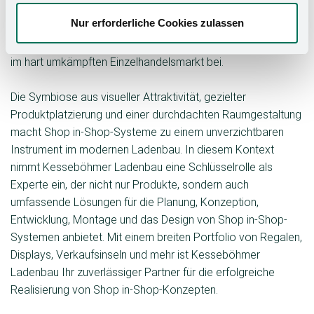
weit verbreitet. Hier ermöglichen sie die gezielte
Nur erforderliche Cookies zulassen
Zusammenführung von Produkten, schaffen ein einheitliches
Markenerlebnis und tragen zur erfolgreichen Positionierung
im hart umkämpften Einzelhandelsmarkt bei.
Die Symbiose aus visueller Attraktivität, gezielter
Produktplatzierung und einer durchdachten Raumgestaltung
macht Shop in-Shop-Systeme zu einem unverzichtbaren
Instrument im modernen Ladenbau. In diesem Kontext
nimmt Kesseböhmer Ladenbau eine Schlüsselrolle als
Experte ein, der nicht nur Produkte, sondern auch
umfassende Lösungen für die Planung, Konzeption,
Entwicklung, Montage und das Design von Shop in-Shop-
Systemen anbietet. Mit einem breiten Portfolio von Regalen,
Displays, Verkaufsinseln und mehr ist Kesseböhmer
Ladenbau Ihr zuverlässiger Partner für die erfolgreiche
Realisierung von Shop in-Shop-Konzepten.