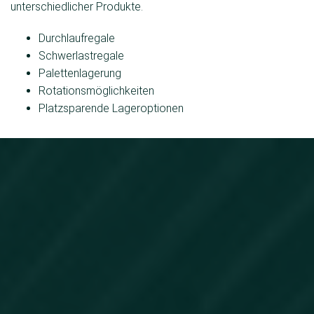
unterschiedlicher Produkte.
Durchlaufregale
Schwerlastregale
Palettenlagerung
Rotationsmöglichkeiten
Platzsparende Lageroptionen