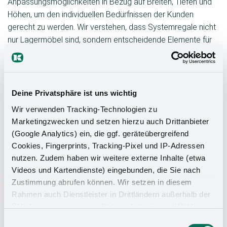
Anpassungsmöglichkeiten in Bezug auf Breiten, Tiefen und
Höhen, um den individuellen Bedürfnissen der Kunden
gerecht zu werden. Wir verstehen, dass Systemregale nicht
nur Lagermöbel sind, sondern entscheidende Elemente für
eine effiziente, ansprechende und kundenorientierte
Ladengestaltung darstellen. Durch unser innovatives
Baukastensystem schaffen wir die Grundlage für
maßgeschneiderte Lösungen, die nicht nur funktional,
Deine Privatsphäre ist uns wichtig
sondern auch ästhetisch überzeugend sind.
Wir verwenden Tracking-Technologien zu
Marketingzwecken und setzen hierzu auch Drittanbieter
(Google Analytics) ein, die ggf. geräteübergreifend
Wichtigkeit von Design und Flexibilität
Cookies, Fingerprints, Tracking-Pixel und IP-Adressen
nutzen. Zudem haben wir weitere externe Inhalte (etwa
Die Gestaltung und Flexibilität von Systemregalen im
Videos und Kartendienste) eingebunden, die Sie nach
Ladenbau spielen eine entscheidende Rolle für den Erfolg
Zustimmung abrufen können. Wir setzen in diesem
eines Einzelhandelsgeschäfts. Ein ansprechendes und
Rahmen auch Dienstleister in Drittländern außerhalb der
funktional durchdachtes Design geht über die bloße
EU ohne angemessenes Datenschutzniveau (USA) ein,
Präsentation von Produkten hinaus – es schafft eine
was das Risiko beinhaltet, dass Behörden auf die Daten
Einwilligungsauswahl
einladende Atmosphäre, die Kunden zum Verweilen und