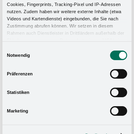
Cookies, Fingerprints, Tracking-Pixel und IP-Adressen
nutzen. Zudem haben wir weitere externe Inhalte (etwa
Videos und Kartendienste) eingebunden, die Sie nach
Zustimmung abrufen können. Wir setzen in diesem
Rahmen auch Dienstleister in Drittländern außerhalb der
EU ohne angemessenes Datenschutzniveau (USA) ein,
was das Risiko beinhaltet, dass Behörden auf die Daten
Einwilligungsauswahl
zu Sicherheits- und Überwachungszwecken zugreifen,
Notwendig
ohne dass Sie hierüber informiert werden oder
Rechtsmittel einlegen können. Mit Ihrer Einstellung
Präferenzen
willigen Sie in die oben beschriebenen Vorgänge ein. Sie
können die Einwilligung mit Wirkung für die Zukunft
widerrufen. Mehr Informationen finden Sie in unserer
Statistiken
Datenschutzerklärung
und in unserem
Impressum
.
Marketing