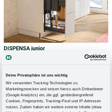
DISPENSA junior
DISPENSA junior, 300 - 600 mm arasındaki tüm dolap
genişlikleri için uygundur. Tam açılımlı ve yavaşlatıcılı
ray sayesinde, tek bir dokunuş ile ürünler kolayca
Deine Privatsphäre ist uns wichtig
elinizin altında.
Wir verwenden Tracking-Technologien zu
Marketingzwecken und setzen hierzu auch Drittanbieter
DISPENSA junior'a git
(Google Analytics) ein, die ggf. geräteübergreifend
Cookies, Fingerprints, Tracking-Pixel und IP-Adressen
nutzen. Zudem haben wir weitere externe Inhalte (etwa