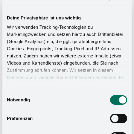
Deine Privatsphäre ist uns wichtig
Wir verwenden Tracking-Technologien zu
Marketingzwecken und setzen hierzu auch Drittanbieter
(Google Analytics) ein, die ggf. geräteübergreifend
Cookies, Fingerprints, Tracking-Pixel und IP-Adressen
nutzen. Zudem haben wir weitere externe Inhalte (etwa
Videos und Kartendienste) eingebunden, die Sie nach
Zustimmung abrufen können. Wir setzen in diesem
Rahmen auch Dienstleister in Drittländern außerhalb der
EU ohne angemessenes Datenschutzniveau (USA) ein,
was das Risiko beinhaltet, dass Behörden auf die Daten
Einwilligungsauswahl
zu Sicherheits- und Überwachungszwecken zugreifen,
Notwendig
ohne dass Sie hierüber informiert werden oder
Rechtsmittel einlegen können. Mit Ihrer Einstellung
Präferenzen
willigen Sie in die oben beschriebenen Vorgänge ein. Sie
können die Einwilligung mit Wirkung für die Zukunft