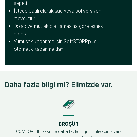
sepeti
İsteğe bağlı olarak sağ veya sol versiyon
mevcuttur
Dolap ve mutfak planlamasına göre esnek
montaj
Yumuşak kapanma için SoftSTOPPplus,
otomatik kapanma dahil
Daha fazla bilgi mi? Elimizde var.
BROŞÜR
COMFORT II hakkında daha fazla bilgi mi ihtiyacınız var?