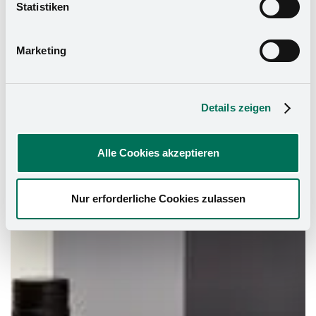
widerrufen. Mehr Informationen finden Sie in unserer
Statistiken
Datenschutzerklärung
und in unserem
Impressum
.
Marketing
Details zeigen
Alle Cookies akzeptieren
Nur erforderliche Cookies zulassen