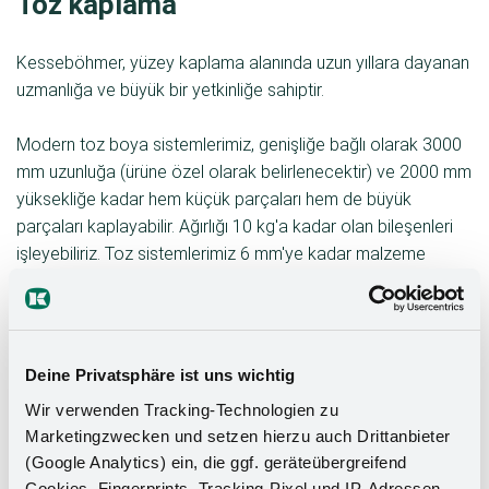
Toz kaplama
Kesseböhmer, yüzey kaplama alanında uzun yıllara dayanan
uzmanlığa ve büyük bir yetkinliğe sahiptir.
Modern toz boya sistemlerimiz, genişliğe bağlı olarak 3000
mm uzunluğa (ürüne özel olarak belirlenecektir) ve 2000 mm
yüksekliğe kadar hem küçük parçaları hem de büyük
parçaları kaplayabilir. Ağırlığı 10 kg'a kadar olan bileşenleri
işleyebiliriz. Toz sistemlerimiz 6 mm'ye kadar malzeme
kalınlıklarını güvenilir bir şekilde işleyebilir.
Ticaret ve sanayi için profesyonel toz boya, metal boyama
ve metal kaplama için kesinlikle çevre dostu, yüksek
Deine Privatsphäre ist uns wichtig
korozyona dayanıklı ve son derece dekoratif bir işlem
Wir verwenden Tracking-Technologien zu
olarak kabul edilir.
Marketingzwecken und setzen hierzu auch Drittanbieter
(Google Analytics) ein, die ggf. geräteübergreifend
Cookies, Fingerprints, Tracking-Pixel und IP-Adressen