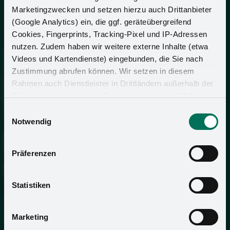
Marketingzwecken und setzen hierzu auch Drittanbieter
(Google Analytics) ein, die ggf. geräteübergreifend
Cookies, Fingerprints, Tracking-Pixel und IP-Adressen
nutzen. Zudem haben wir weitere externe Inhalte (etwa
Videos und Kartendienste) eingebunden, die Sie nach
Zustimmung abrufen können. Wir setzen in diesem
Rahmen auch Dienstleister in Drittländern außerhalb der
EU ohne angemessenes Datenschutzniveau (USA) ein,
was das Risiko beinhaltet, dass Behörden auf die Daten
Einwilligungsauswahl
zu Sicherheits- und Überwachungszwecken zugreifen,
Notwendig
ohne dass Sie hierüber informiert werden oder
Rechtsmittel einlegen können. Mit Ihrer Einstellung
Präferenzen
willigen Sie in die oben beschriebenen Vorgänge ein. Sie
können die Einwilligung mit Wirkung für die Zukunft
widerrufen. Mehr Informationen finden Sie in unserer
Statistiken
Datenschutzerklärung
und in unserem
Impressum
.
Marketing