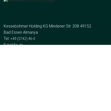
Kesseböhmer Holding KG Mindener Str. 208 49152
Bad Essen Almanya
Tel:
+49 (5742) 46-0
E-posta:
de
Grup
Hakkımızda
Haberler
Bize ulaşın
Kurumsal bölümler
Depolama alanı çözümleri
Ahşap bağlantı parçaları
Automotive
Mağaza Donanımı
Ergonomi