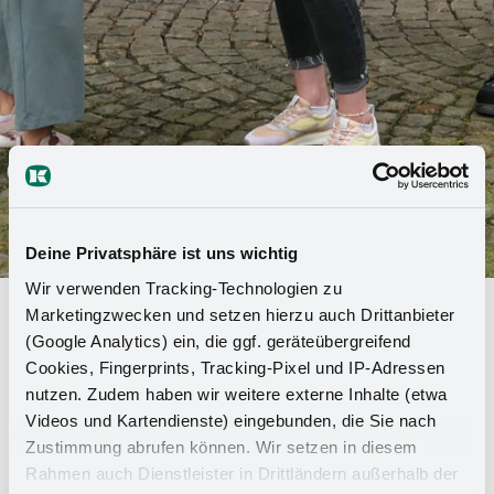
Deine Privatsphäre ist uns wichtig
Wir verwenden Tracking-Technologien zu
"Öğrenmek için en iyi yer":
Marketingzwecken und setzen hierzu auch Drittanbieter
(Google Analytics) ein, die ggf. geräteübergreifend
Kesseböhmer şirket içi eğitim için
Cookies, Fingerprints, Tracking-Pixel und IP-Adressen
kalite mührü aldı
nutzen. Zudem haben wir weitere externe Inhalte (etwa
Videos und Kartendienste) eingebunden, die Sie nach
Es ortalamanın üzerinde iyi bir mesleki eğitim Es :
Zustimmung abrufen können. Wir setzen in diesem
Rahmen auch Dienstleister in Drittländern außerhalb der
"Öğrenmek için en iyi yer" eğitim sertifikası.