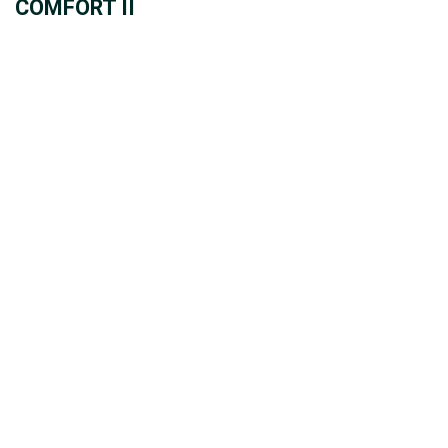
COMFORT II
CONVOY Premio