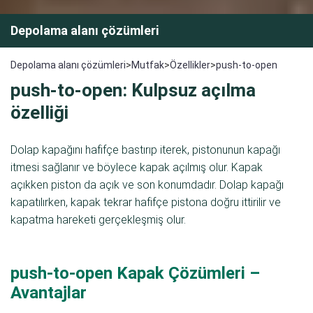
Depolama alanı çözümleri
Depolama alanı çözümleri
>
Mutfak
>
Özellikler
>
push-to-open
push-to-open: Kulpsuz açılma
özelliği
Dolap kapağını hafifçe bastırıp iterek, pistonunun kapağı
itmesi sağlanır ve böylece kapak açılmış olur. Kapak
açıkken piston da açık ve son konumdadır. Dolap kapağı
kapatılırken, kapak tekrar hafifçe pistona doğru ittirilir ve
kapatma hareketi gerçekleşmiş olur.
push-to-open Kapak Çözümleri –
Avantajlar