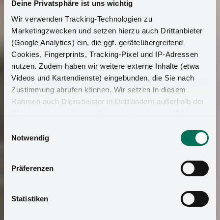
Deine Privatsphäre ist uns wichtig
Wir verwenden Tracking-Technologien zu
Marketingzwecken und setzen hierzu auch Drittanbieter
(Google Analytics) ein, die ggf. geräteübergreifend
Cookies, Fingerprints, Tracking-Pixel und IP-Adressen
nutzen. Zudem haben wir weitere externe Inhalte (etwa
Videos und Kartendienste) eingebunden, die Sie nach
Zustimmung abrufen können. Wir setzen in diesem
Rahmen auch Dienstleister in Drittländern außerhalb der
EU ohne angemessenes Datenschutzniveau (USA) ein,
was das Risiko beinhaltet, dass Behörden auf die Daten
Einwilligungsauswahl
zu Sicherheits- und Überwachungszwecken zugreifen,
Notwendig
ohne dass Sie hierüber informiert werden oder
Rechtsmittel einlegen können. Mit Ihrer Einstellung
Präferenzen
willigen Sie in die oben beschriebenen Vorgänge ein. Sie
können die Einwilligung mit Wirkung für die Zukunft
widerrufen. Mehr Informationen finden Sie in unserer
Statistiken
Datenschutzerklärung
und in unserem
Impressum
.