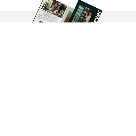
Broşürü görüntüle
TANDEM ailesinin diğer çözümleri