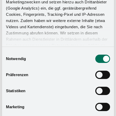
Marketingzwecken und setzen hierzu auch Drittanbieter
(Google Analytics) ein, die ggf. geräteübergreifend
Cookies, Fingerprints, Tracking-Pixel und IP-Adressen
nutzen. Zudem haben wir weitere externe Inhalte (etwa
Videos und Kartendienste) eingebunden, die Sie nach
Zustimmung abrufen können. Wir setzen in diesem
Rahmen auch Dienstleister in Drittländern außerhalb der
EU ohne angemessenes Datenschutzniveau (USA) ein,
was das Risiko beinhaltet, dass Behörden auf die Daten
Einwilligungsauswahl
zu Sicherheits- und Überwachungszwecken zugreifen,
Notwendig
ohne dass Sie hierüber informiert werden oder
Rechtsmittel einlegen können. Mit Ihrer Einstellung
Präferenzen
willigen Sie in die oben beschriebenen Vorgänge ein. Sie
können die Einwilligung mit Wirkung für die Zukunft
widerrufen. Mehr Informationen finden Sie in unserer
Statistiken
Datenschutzerklärung
und in unserem
Impressum
.
Marketing