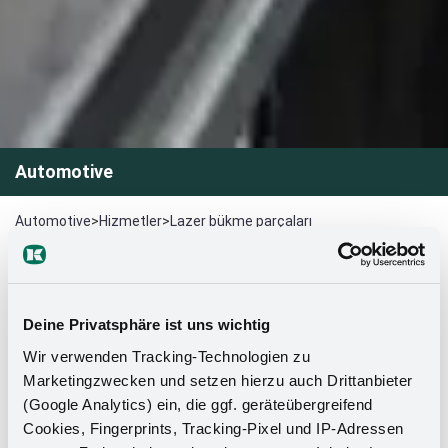
Automotive
Automotive
>
Hizmetler
>
Lazer bükme parçaları
Hassas lazer bükülmüş parçalar
ölçüye göre yapılır
Deine Privatsphäre ist uns wichtig
Çeşitli endüstrilerdeki çok sayıda uygulama için yüksek
Wir verwenden Tracking-Technologien zu
hassasiyetli, müşteriye özel lazer büküm parçaları
Marketingzwecken und setzen hierzu auch Drittanbieter
üretiminde uzmanız.
(Google Analytics) ein, die ggf. geräteübergreifend
Cookies, Fingerprints, Tracking-Pixel und IP-Adressen
Modern makine parkurumuz ve deneyimli ekibimiz, karmaşık