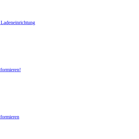
 Ladeneinrichtung
nformieren!
nformieren