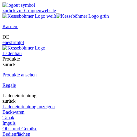
zurück zur Gruppenwebsite
Karriere
DE
en
es
fr
it
nl
pl
Ladenbau
Produkte
zurück
Produkte ansehen
Regale
Ladeneinrichtung
zurück
Ladeneinrichtung anzeigen
Backwaren
Tabak
Impuls
Obst und Gemüse
Bedienflächen