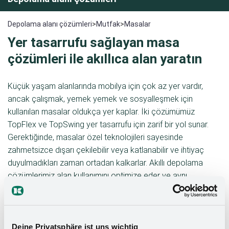
Depolama alanı çözümleri
>
Mutfak
>
Masalar
Yer tasarrufu sağlayan masa
çözümleri ile akıllıca alan yaratın
Küçük yaşam alanlarında mobilya için çok az yer vardır,
ancak çalışmak, yemek yemek ve sosyalleşmek için
kullanılan masalar oldukça yer kaplar. İki çözümümüz
TopFlex ve TopSwing yer tasarrufu için zarif bir yol sunar.
Gerektiğinde, masalar özel teknolojileri sayesinde
zahmetsizce dışarı çekilebilir veya katlanabilir ve ihtiyaç
duyulmadıkları zaman ortadan kalkarlar. Akıllı depolama
çözümlerimiz alan kullanımını optimize eder ve aynı
zamanda yaşam alanlarında daha fazla çalışma yüzeyi ve
boş alan sağlar. Kullanımı kolay masalar, stil ve işlevsellikten
ödün vermeden yaşam alanlarını tasarlama konusunda
esneklik sağlar. Eviniz için yer tasarrufu sağlayan
Deine Privatsphäre ist uns wichtig