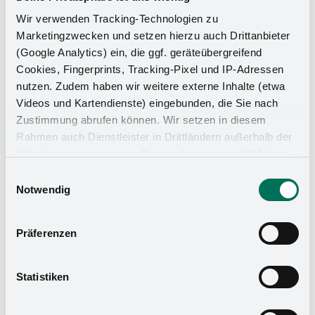
çözümlerimizin çok yönlülüğünü ve şıklığını keşfedin.
Wir verwenden Tracking-Technologien zu
Marketingzwecken und setzen hierzu auch Drittanbieter
(Google Analytics) ein, die ggf. geräteübergreifend
Cookies, Fingerprints, Tracking-Pixel und IP-Adressen
nutzen. Zudem haben wir weitere externe Inhalte (etwa
Videos und Kartendienste) eingebunden, die Sie nach
Zustimmung abrufen können. Wir setzen in diesem
Rahmen auch Dienstleister in Drittländern außerhalb der
EU ohne angemessenes Datenschutzniveau (USA) ein,
was das Risiko beinhaltet, dass Behörden auf die Daten
Einwilligungsauswahl
zu Sicherheits- und Überwachungszwecken zugreifen,
Notwendig
ohne dass Sie hierüber informiert werden oder
Rechtsmittel einlegen können. Mit Ihrer Einstellung
Präferenzen
willigen Sie in die oben beschriebenen Vorgänge ein. Sie
können die Einwilligung mit Wirkung für die Zukunft
widerrufen. Mehr Informationen finden Sie in unserer
Statistiken
Datenschutzerklärung
und in unserem
Impressum
.