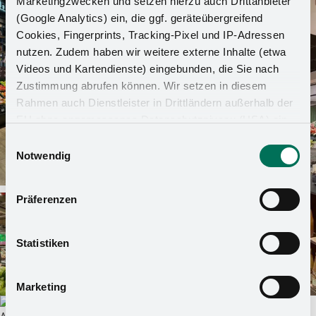
Marketingzwecken und setzen hierzu auch Drittanbieter
(Google Analytics) ein, die ggf. geräteübergreifend
Cookies, Fingerprints, Tracking-Pixel und IP-Adressen
nutzen. Zudem haben wir weitere externe Inhalte (etwa
Videos und Kartendienste) eingebunden, die Sie nach
Zustimmung abrufen können. Wir setzen in diesem
Rahmen auch Dienstleister in Drittländern außerhalb der
EU ohne angemessenes Datenschutzniveau (USA) ein,
was das Risiko beinhaltet, dass Behörden auf die Daten
Einwilligungsauswahl
zu Sicherheits- und Überwachungszwecken zugreifen,
Notwendig
ohne dass Sie hierüber informiert werden oder
Rechtsmittel einlegen können. Mit Ihrer Einstellung
Präferenzen
willigen Sie in die oben beschriebenen Vorgänge ein. Sie
können die Einwilligung mit Wirkung für die Zukunft
widerrufen. Mehr Informationen finden Sie in unserer
Statistiken
Datenschutzerklärung
und in unserem
Impressum
.
Marketing