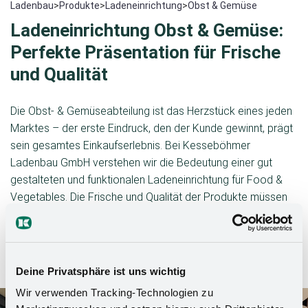
Ladenbau
>
Produkte
>
Ladeneinrichtung
>
Obst & Gemüse
Ladeneinrichtung Obst & Gemüse:
Perfekte Präsentation für Frische
und Qualität
Die Obst- & Gemüseabteilung ist das Herzstück eines jeden
Marktes – der erste Eindruck, den der Kunde gewinnt, prägt
sein gesamtes Einkaufserlebnis. Bei Kesseböhmer
Ladenbau GmbH verstehen wir die Bedeutung einer gut
gestalteten und funktionalen Ladeneinrichtung für Food &
Vegetables. Die Frische und Qualität der Produkte müssen
nicht nur überzeugen, sondern auch optimal präsentiert
werden. In diesem Kontext spielen Aspekte wie die
Anordnung des Obst- und Gemüseregals, die Beleuchtung
und die Warenpräsentation eine entscheidende Rolle.
Deine Privatsphäre ist uns wichtig
Wir verwenden Tracking-Technologien zu