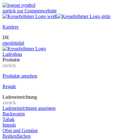
zurück zur Gruppenwebsite
Karriere
DE
en
es
fr
it
nl
pl
Ladenbau
Produkte
zurück
Produkte ansehen
Regale
Ladeneinrichtung
zurück
Ladeneinrichtung anzeigen
Backwaren
Tabak
Impuls
Obst und Gemüse
Bedienflächen