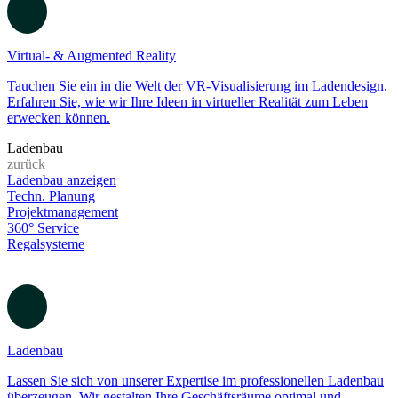
3D Visualisierung
Entdecken Sie, wie unsere 3D-Visualisierung im Ladendesign Ihre
Visionen lebendig werden lässt und die Planung erleichtert. Erfahren
Sie mehr!
Virtual- & Augmented Reality
Tauchen Sie ein in die Welt der VR-Visualisierung im Ladendesign.
Erfahren Sie, wie wir Ihre Ideen in virtueller Realität zum Leben
erwecken können.
Ladenbau
zurück
Ladenbau anzeigen
Techn. Planung
Projektmanagement
360° Service
Regalsysteme