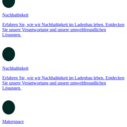
Entdecken Sie unsere hochmodernen Produktionsstandorte, an
denen innovative Ladenbau-Lösungen von Kesseböhmer entstehen.
Qualität und Effizienz in jeder Phase.
Globale Standorte
Erfahren Sie mehr über unsere weltweiten Standorte im Ladenbau.
Lokale Präsenz, globale Expertise für erfolgreiche
Einzelhandelslösungen.
Nachhaltigkeit
Erfahren Sie, wie wir Nachhaltigkeit im Ladenbau leben. Entdecken
Sie unsere Verantwortung und unsere umweltfreundlichen
Lösungen.