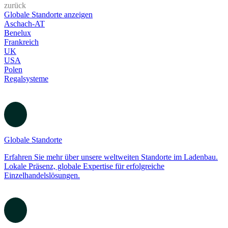
Herrnhut, Sachsen. Hier entstehen maßgeschneiderte Lösungen für
den erfolgreichen Einzelhandel.
Quedlinburg
Entdecken Sie unseren Ladenbau-Produktionsstandort in
Quedlinburg. Traditionelle Handwerkskunst und moderne Fertigung
vereinen sich hier.
Globale Standorte
zurück
Globale Standorte anzeigen
Aschach-AT
Benelux
Frankreich
UK
USA
Polen
Regalsysteme