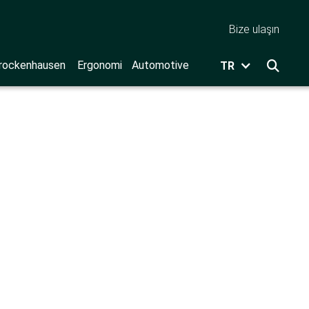
Bize ulaşın
rockenhausen
Ergonomi
Automotive
TR
