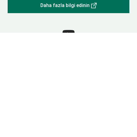
Daha fazla bilgi edinin
VIDEO
ChefsTable'ın tüm avantajlarını keşfedin ve ChefsTable'ın
mutfağınızı nasıl dönüştürdüğünü kendiniz görün!
Daha fazla bilgi edinin