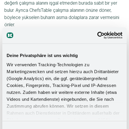
değerli çalışma alanını işgal etmeden burada sabit bir yer
bulur. Ayrıca ChefsTable çalışma alanının önüne döner,
böylece yükselen buharın asma dolaplara zarar vermesini
önler.
ChefsTable, mutfak düzenini yeni bir seviyeye taşır. Sofistike
bir paralel döner mekanizma ile donatılmış bu masa döner
bağlantı parçası, ağır aletlerin yumuşak ve güvenli bir şekilde
Deine Privatsphäre ist uns wichtig
dışarı döndürülmesini sağlar. İster Thermomix ister mutfak
Wir verwenden Tracking-Technologien zu
robotları için olsun – döner bağlantı parçası, 16 kg'a kadar
Marketingzwecken und setzen hierzu auch Drittanbieter
yük taşıyabilen tüm mutfak aletleri için tasarlanmıştır.
(Google Analytics) ein, die ggf. geräteübergreifend
Cookies, Fingerprints, Tracking-Pixel und IP-Adressen
nutzen. Zudem haben wir weitere externe Inhalte (etwa
Videos und Kartendienste) eingebunden, die Sie nach
Zustimmung abrufen können. Wir setzen in diesem
Rahmen auch Dienstleister in Drittländern außerhalb der
EU ohne angemessenes Datenschutzniveau (USA) ein,
was das Risiko beinhaltet, dass Behörden auf die Daten
Einwilligungsauswahl