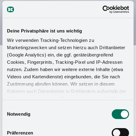
Deine Privatsphäre ist uns wichtig
Wir verwenden Tracking-Technologien zu
Marketingzwecken und setzen hierzu auch Drittanbieter
Kursiyerler Harting Trainee Cup
(Google Analytics) ein, die ggf. geräteübergreifend
Cookies, Fingerprints, Tracking-Pixel und IP-Adressen
2025'te takım ruhunu güçlendiriyor
nutzen. Zudem haben wir weitere externe Inhalte (etwa
Videos und Kartendienste) eingebunden, die Sie nach
17.01.2025 tarihinde es geldi: Espelkamp'taki
Zustimmung abrufen können. Wir setzen in diesem
Rundturnhalle spor salonunda, on iki bölgesel
Rahmen auch Dienstleister in Drittländern außerhalb der
şirketin stajyerleri Harting Stajyer Kupası'nın
EU ohne angemessenes Datenschutzniveau (USA) ein,
dokuzuncu edisyonuna katıldı. Bu yıl da
was das Risiko beinhaltet, dass Behörden auf die Daten
Einwilligungsauswahl
Kesseböhmer'den meslek ve staj yılı fark
zu Sicherheits- und Überwachungszwecken zugreifen,
Notwendig
etmeksizin oluşturulan bir takım yer aldı ve çok
ohne dass Sie hierüber informiert werden oder
sayıda taraftar tarafından destek gördü.
Rechtsmittel einlegen können. Mit Ihrer Einstellung
Präferenzen
willigen Sie in die oben beschriebenen Vorgänge ein. Sie