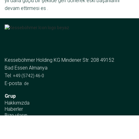
yıl daha güçlü bir şekilde geri dönerek eski başarılarını
devam ettirmesi es .
Kesseböhmer Holding KG Mindener Str. 208 49152
Bad Essen Almanya
Tel:
+49 (5742) 46-0
E-posta:
de
Grup
Hakkımızda
Haberler
Bize ulaşın
Kurumsal bölümler
Depolama alanı çözümleri