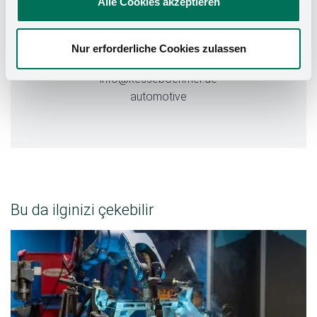
Alle Cookies akzeptieren
Mindener Straße 208, 49152 Bad Essen,
Almanya
Nur erforderliche Cookies zulassen
+49 (0) 5742 46-0
info@kesseboehmer.de
automotive
Bu da ilginizi çekebilir