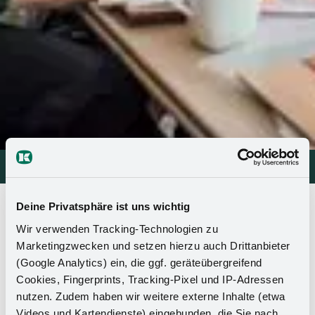
Automotive
Automotive
>
Hizmetler
>
Sistem tedarikçisi
>
Süreç geliştirme
Deine Privatsphäre ist uns wichtig
Süreç geliştirme
Wir verwenden Tracking-Technologien zu
Marketingzwecken und setzen hierzu auch Drittanbieter
(Google Analytics) ein, die ggf. geräteübergreifend
Süreç geliştirme en önemli faaliyet alanlarımızdan biridir.
Cookies, Fingerprints, Tracking-Pixel und IP-Adressen
Bunu, üretimimizin hatasız ve güvenilir bir şekilde işlemesini
nutzen. Zudem haben wir weitere externe Inhalte (etwa
ve birkaç milyonluk bileşen miktarlarında bile üretici
Videos und Kartendienste) eingebunden, die Sie nach