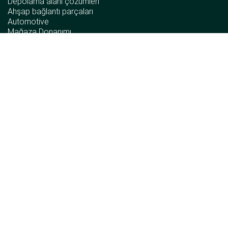
Depolama alanı çözümleri
Ahşap bağlantı parçaları
Automotive
Mağaza Donanımı
Ergonomi
Bilgi
Sürdürülebilirlik kılavuzu
İnsan hakları beyannamesi
Önemli uyumluluk gereklilikleri
Kurumsal politika
Olay bilgisi
Şikâyet prosedürü
Bizi takip edin