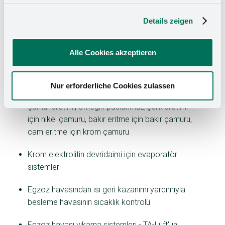
Details zeigen
Bağlı su arıtma tesisleri
Yıkama suyu devridaimi
Alle Cookies akzeptieren
Devridaim su arıtma
Nur erforderliche Cookies zulassen
Değerli maddelerin geri kazanımı için mono-
çamur üretimi, örneğin paslanmaz çelik üretimi
için nikel çamuru, bakır eritme için bakır çamuru,
cam eritme için krom çamuru
Krom elektrolitin devridaimi için evaporatör
sistemleri
Egzoz havasından ısı geri kazanımı yardımıyla
besleme havasının sıcaklık kontrolü
Egzoz havası yıkama sistemleri - TA-Luft'un