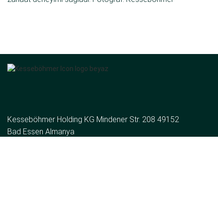
Kesseböhmer Holding KG Mindener Str. 208 49152
Bad Essen Almanya
Tel:
+49 (5742) 46-0
E-posta:
de
Grup
Hakkımızda
Haberler
Bize ulaşın