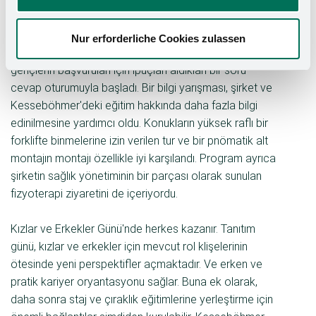
sektöründe çalışan erkek rol modellerle es sunuldu.
Nur erforderliche Cookies zulassen
Gün herkes için eşit şekilde ortak bir kahvaltı ve
gençlerin başvuruları için ipuçları aldıkları bir soru-
cevap oturumuyla başladı. Bir bilgi yarışması, şirket ve
Kesseböhmer'deki eğitim hakkında daha fazla bilgi
edinilmesine yardımcı oldu. Konukların yüksek raflı bir
forklifte binmelerine izin verilen tur ve bir pnömatik alt
montajın montajı özellikle iyi karşılandı. Program ayrıca
şirketin sağlık yönetiminin bir parçası olarak sunulan
fizyoterapi ziyaretini de içeriyordu.
Kızlar ve Erkekler Günü'nde herkes kazanır. Tanıtım
günü, kızlar ve erkekler için mevcut rol klişelerinin
ötesinde yeni perspektifler açmaktadır. Ve erken ve
pratik kariyer oryantasyonu sağlar. Buna ek olarak,
daha sonra staj ve çıraklık eğitimlerine yerleştirme için