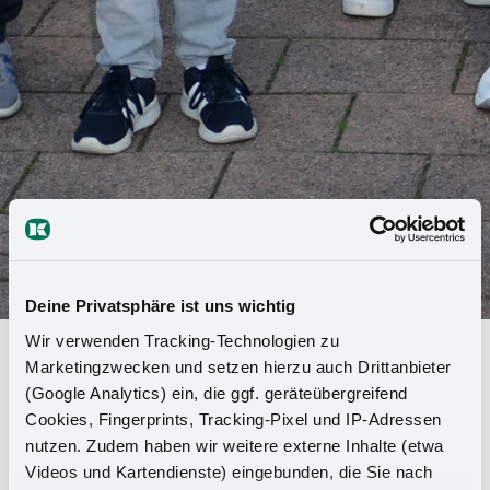
Deine Privatsphäre ist uns wichtig
Wir verwenden Tracking-Technologien zu
Kesseböhmer'de Kızlar ve Erkekler
Marketingzwecken und setzen hierzu auch Drittanbieter
Günü - Kız ve erkek çocuklara açık
(Google Analytics) ein, die ggf. geräteübergreifend
Cookies, Fingerprints, Tracking-Pixel und IP-Adressen
geniş bir kariyer yelpazesi
nutzen. Zudem haben wir weitere externe Inhalte (etwa
Videos und Kartendienste) eingebunden, die Sie nach
Öğrencilerin iş hayatına atılırken ağırlıklı olarak